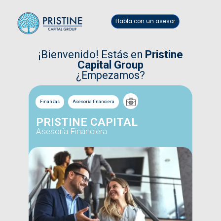
Habla con un asesor
¡Bienvenido! Estás en
Pristine
Capital Group
¿Empezamos?
Finanzas
Asesoría financiera
PRISTINE CAPITAL
Asesoría Financiera