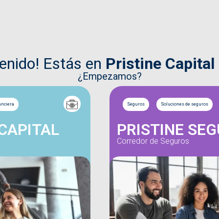
venido! Estás en
Pristine Capital
¿Empezamos?
anciera
Seguros
Soluciones de seguros
 CAPITAL
PRISTINE SE
Corredor de Seguros