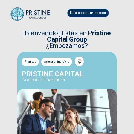
Habla con un asesor
¡Bienvenido! Estás en
Pristine
Capital Group
¿Empezamos?
Finanzas
Asesoría financiera
PRISTINE CAPITAL
Asesoría Financiera