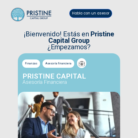
Habla con un asesor
¡Bienvenido! Estás en
Pristine
Capital Group
¿Empezamos?
Finanzas
Asesoría financiera
PRISTINE CAPITAL
Asesoría Financiera