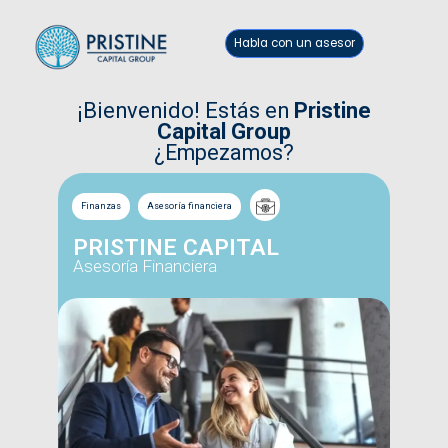
Habla con un asesor
¡Bienvenido! Estás en
Pristine
Capital Group
¿Empezamos?
Finanzas
Asesoría financiera
PRISTINE CAPITAL
Asesoría Financiera