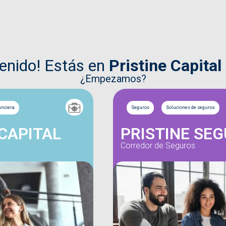
venido! Estás en
Pristine Capital
¿Empezamos?
anciera
Seguros
Soluciones de seguros
 CAPITAL
PRISTINE SE
Corredor de Seguros