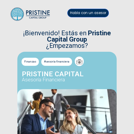
Habla con un asesor
¡Bienvenido! Estás en
Pristine
Capital Group
¿Empezamos?
Finanzas
Asesoría financiera
PRISTINE CAPITAL
Asesoría Financiera