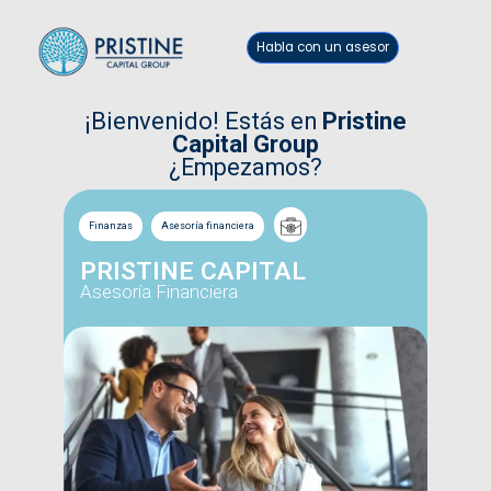
Habla con un asesor
¡Bienvenido! Estás en
Pristine
Capital Group
¿Empezamos?
Finanzas
Asesoría financiera
PRISTINE CAPITAL
Asesoría Financiera