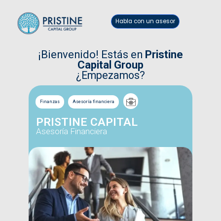
Habla con un asesor
¡Bienvenido! Estás en
Pristine
Capital Group
¿Empezamos?
Finanzas
Asesoría financiera
PRISTINE CAPITAL
Asesoría Financiera