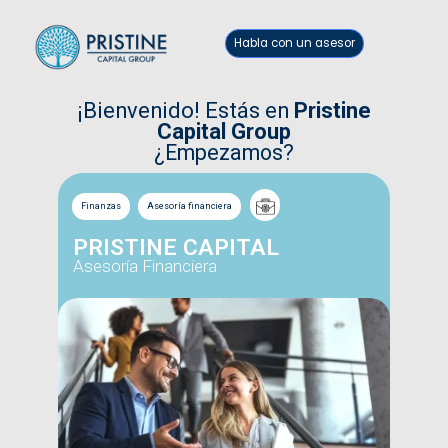
Habla con un asesor
¡Bienvenido! Estás en
Pristine
Capital Group
¿Empezamos?
Finanzas
Asesoría financiera
PRISTINE CAPITAL
Asesoría Financiera