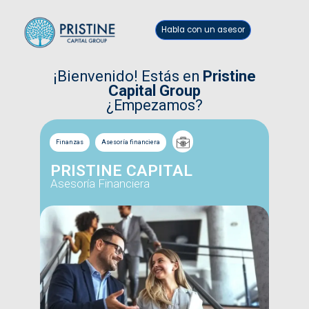
Habla con un asesor
¡Bienvenido! Estás en
Pristine
Capital Group
¿Empezamos?
Finanzas
Asesoría financiera
PRISTINE CAPITAL
Asesoría Financiera