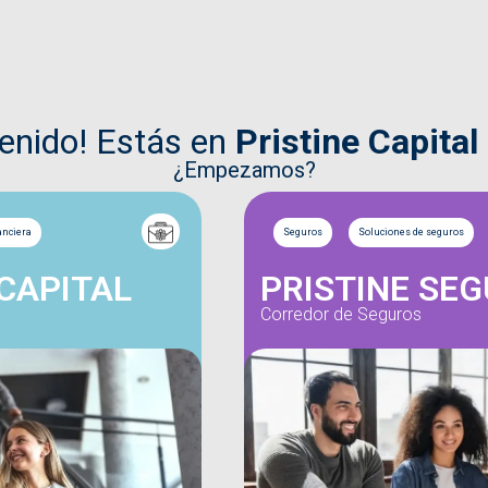
venido! Estás en
Pristine Capital
¿Empezamos?
anciera
Seguros
Soluciones de seguros
 CAPITAL
PRISTINE SE
Corredor de Seguros