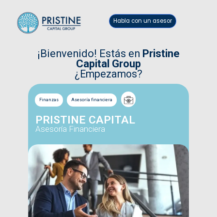
Habla con un asesor
¡Bienvenido! Estás en
Pristine
Capital Group
¿Empezamos?
Finanzas
Asesoría financiera
PRISTINE CAPITAL
Asesoría Financiera