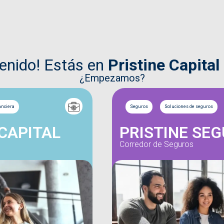
venido! Estás en
Pristine Capital
¿Empezamos?
anciera
Seguros
Soluciones de seguros
 CAPITAL
PRISTINE SE
Corredor de Seguros