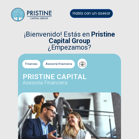
Habla con un asesor
¡Bienvenido! Estás en
Pristine
Capital Group
¿Empezamos?
Finanzas
Asesoría financiera
PRISTINE CAPITAL
Asesoría Financiera