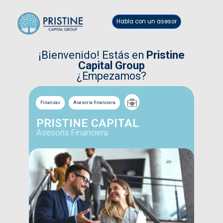
Habla con un asesor
¡Bienvenido! Estás en
Pristine
Capital Group
¿Empezamos?
Finanzas
Asesoría financiera
PRISTINE CAPITAL
Asesoría Financiera