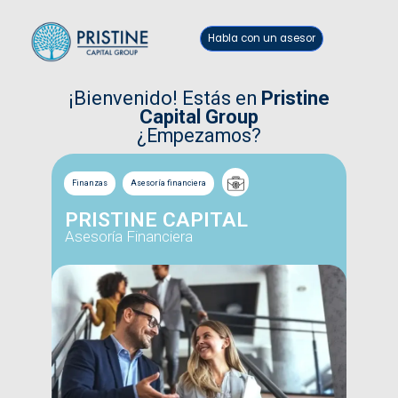
Habla con un asesor
¡Bienvenido! Estás en
Pristine
Capital Group
¿Empezamos?
Finanzas
Asesoría financiera
PRISTINE CAPITAL
Asesoría Financiera