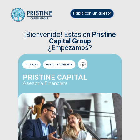
Habla con un asesor
¡Bienvenido! Estás en
Pristine
Capital Group
¿Empezamos?
Finanzas
Asesoría financiera
PRISTINE CAPITAL
Asesoría Financiera