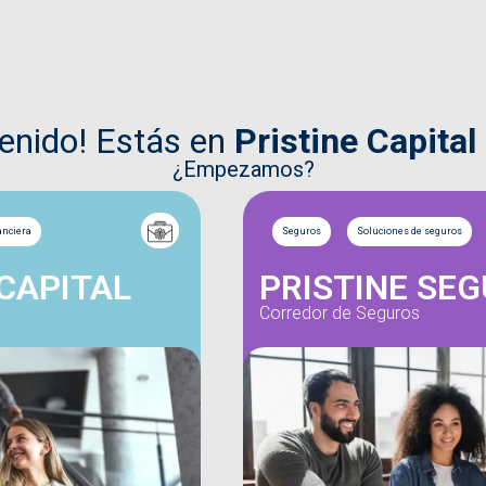
venido! Estás en
Pristine Capital
¿Empezamos?
anciera
Seguros
Soluciones de seguros
 CAPITAL
PRISTINE SE
Corredor de Seguros