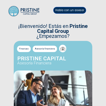
Habla con un asesor
¡Bienvenido! Estás en
Pristine
Capital Group
¿Empezamos?
Finanzas
Asesoría financiera
PRISTINE CAPITAL
Asesoría Financiera