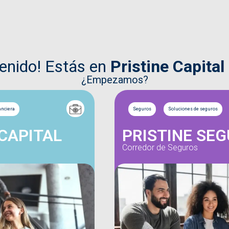
venido! Estás en
Pristine Capital
¿Empezamos?
anciera
Seguros
Soluciones de seguros
 CAPITAL
PRISTINE SE
Corredor de Seguros