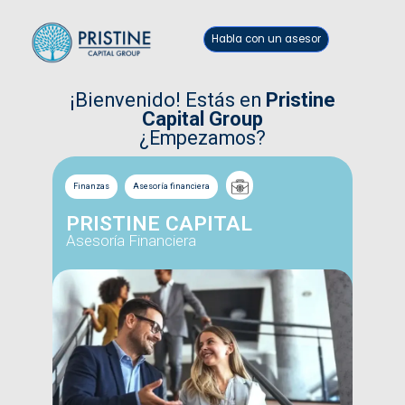
Habla con un asesor
¡Bienvenido! Estás en
Pristine
Capital Group
¿Empezamos?
Finanzas
Asesoría financiera
PRISTINE CAPITAL
Asesoría Financiera