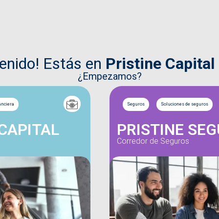
venido! Estás en
Pristine Capital
¿Empezamos?
anciera
Seguros
Soluciones de seguros
 CAPITAL
PRISTINE SE
Corredor de Seguros