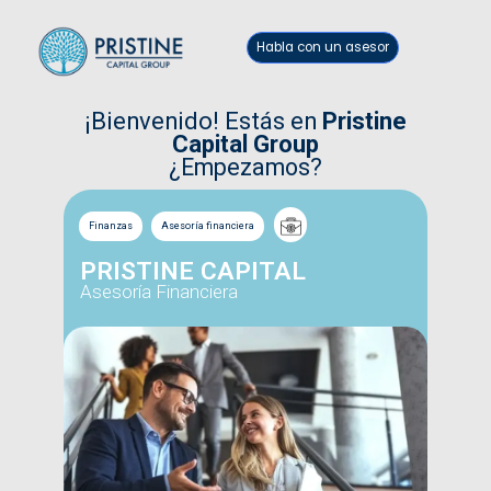
Habla con un asesor
¡Bienvenido! Estás en
Pristine
Capital Group
¿Empezamos?
Finanzas
Asesoría financiera
PRISTINE CAPITAL
Asesoría Financiera