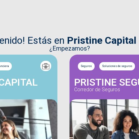
venido! Estás en
Pristine Capital
¿Empezamos?
anciera
Seguros
Soluciones de seguros
 CAPITAL
PRISTINE SE
Corredor de Seguros